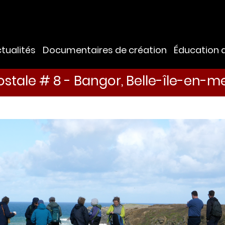
tualités
Documentaires de création
Éducation 
postale # 8 - Bangor, Belle-île-en-m