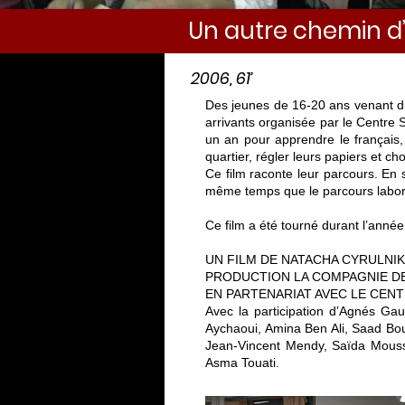
Un autre chemin d’
2006, 61’
Des jeunes de 16-20 ans venant du 
arrivants organisée par le Centre S
un an pour apprendre le français, d
quartier, régler leurs papiers et cho
Ce film raconte leur parcours. En 
même temps que le parcours laborieu
Ce film a été tourné durant l’anné
UN FILM DE NATACHA CYRULNIK
PRODUCTION LA COMPAGNIE D
EN PARTENARIAT AVEC LE CENT
Avec la participation d’Agnés Ga
Aychaoui, Amina Ben Ali, Saad Bou
Jean-Vincent Mendy, Saïda Mouss
Asma Touati.