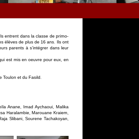
ls entrent dans la classe de primo-
es élèves de plus de 16 ans. Ils ont
leurs parents à s’intégrer dans leur
 qui est mis en oeuvre pour eux, en
 Toulon et du Fasild.
eïla Anane, Imad Aychaoui, Malika
ouisa Haralambie, Marouane Kraiem,
aja Slibani, Sourene Tachakoyan,