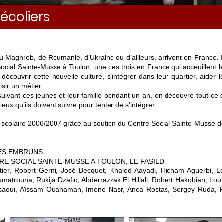
écoliers
Maghreb, de Roumanie, d’Ukraine ou d’ailleurs, arrivent en France. I
ocial Sainte-Musse à Toulon, une des trois en France qui acceuillent l
écouvrir cette nouvelle culture, s’intégrer dans leur quartier, aider 
isir un métier.
suivant ces jeunes et leur famille pendant un an, on découvre tout ce
x qu’ils doivent suivre pour tenter de s’intégrer...
e scolaire 2006/2007 grâce au soutien du Centre Social Sainte-Musse de
ES EMBRUNS
RE SOCIAL SAINTE-MUSSE A TOULON, LE FASILD
utier, Robert Gerni, José Becquet, Khaled Aayadi, Hicham Aguerbi, L
matrouna, Rukija Dzafic, Abderrazzak El Hillali, Robert Hakobian, L
aoui, Aïssam Ouahaman, Imène Nasr, Anca Rostas, Sergey Ruda, R